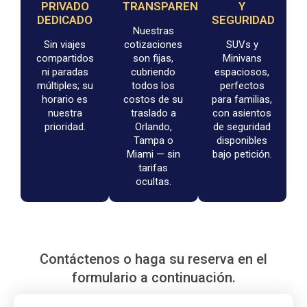
PRIVADO
TRANSPARENTES
Y
DEDICADO
SEGURIDAD
Nuestras
Sin viajes
cotizaciones
SUVs y
compartidos
son fijas,
Minivans
ni paradas
cubriendo
espaciosos,
múltiples; su
todos los
perfectos
horario es
costos de su
para familias,
nuestra
traslado a
con asientos
prioridad.
Orlando,
de seguridad
Tampa o
disponibles
Miami — sin
bajo petición.
tarifas
ocultas.
Contáctenos o haga su reserva en el
formulario a continuación.